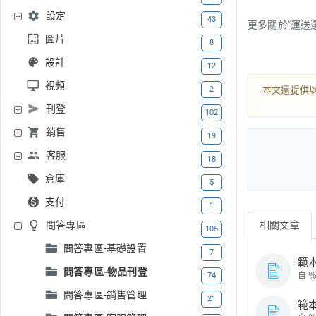
設定
43
更多關於“運送
圖片
8
設計
12
視頻
2
本文還提供
刊登
102
銷售
19
客服
18
倉庫
5
支付
1
問答專區
相關文章
105
問答專區-基礎設置
7
範本刊
問答專區-物品刊登
74
自 
問答專區-銷售管理
21
範