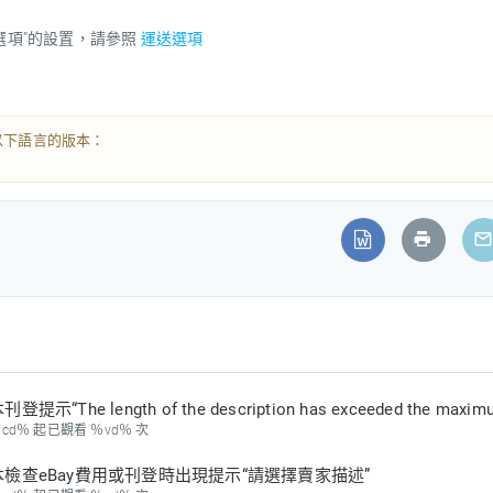
選項”的設置，請參照
運送選項
以下語言的版本：
登提示“The length of the description has exceeded the maximum
％cd％ 起已觀看 ％vd％ 次
本檢查eBay費用或刊登時出現提示“請選擇賣家描述”