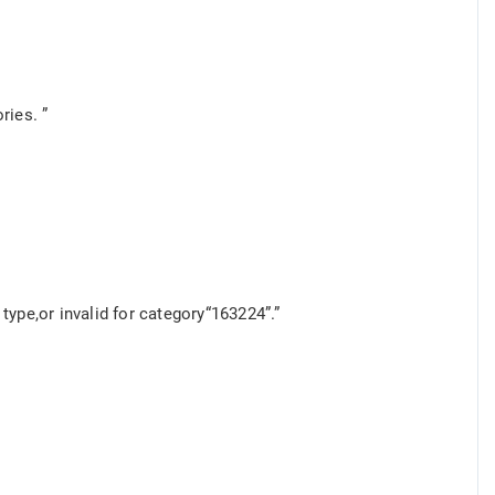
ries. ”
pe,or invalid for category“163224”.”