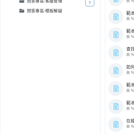
問答專區-客服管理
自 
3
問答專區-模板解疑
範本刊
自 
範本刊
自 
查
自 
如
自 
範本刊
自 
範本刊
自 
在線
自 