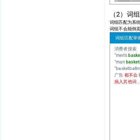
（2）词组匹配
词组匹配为系
词组不会颠倒
词组匹配举例：卖
消费者搜索
“men’s
baske
“man
basket
“basketball
广告
都不会
插入其他词