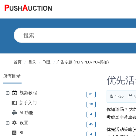
首页
目录
刊登
广告专题 (PLP/PLG/PO/折扣)
所有目录
优先活
视频教程
81
1720
M
新手入门
10
你知道吗？ 大
AI 功能
4
考虑是非常重要
设置
45
优先活动策略(P
BI
4