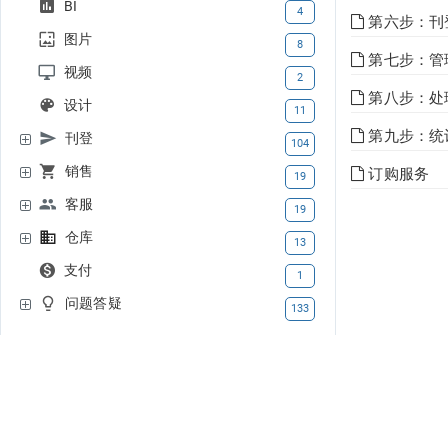
BI
4
第六步：刊
图片
8
第七步：管
视频
2
第八步：处理
设计
11
第九步：统
刊登
104
销售
订购服务
19
客服
19
仓库
13
支付
1
问题答疑
133