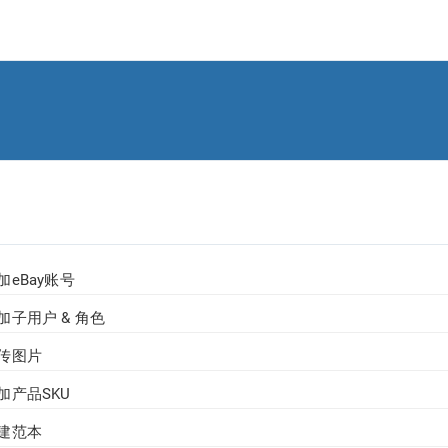
eBay账号
子用户 & 角色
传图片
加产品SKU
建范本